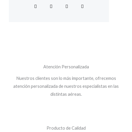
F
T
I
G
a
w
n
o
c
i
s
o
e
t
t
g
b
t
a
l
o
e
g
e
o
r
r
-
k
a
p
-
m
l
f
u
s
-
g
Atención Personalizada
Nuestros clientes son lo más importante, ofrecemos
atención personalizada de nuestros especialistas en las
distintas aéreas.
Producto de Calidad